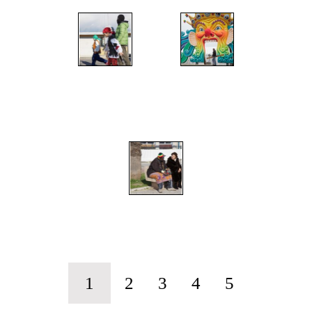
";
";
";
1
2
3
4
5