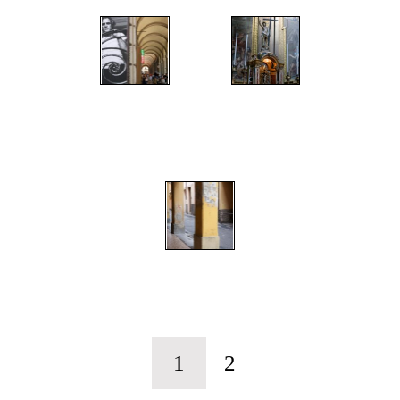
";
";
";
1
2