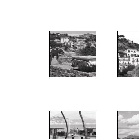
";
";