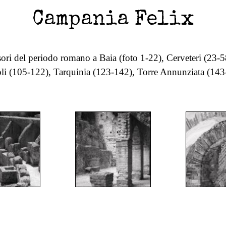
Campania Felix
sori del periodo romano a Baia (foto 1-22), Cerveteri (23
li (105-122), Tarquinia (123-142), Torre Annunziata (14
";
";
"