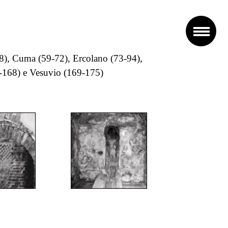
-58), Cuma (59-72), Ercolano (73-94),
3-168) e Vesuvio (169-175)
;
";