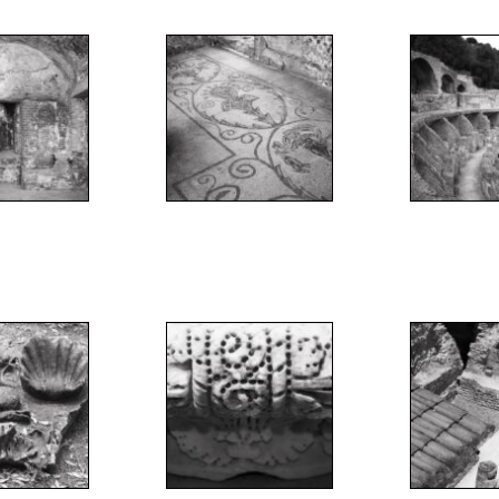
";
";
"