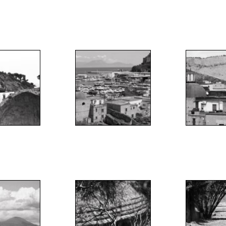
";
";
"
";
";
"