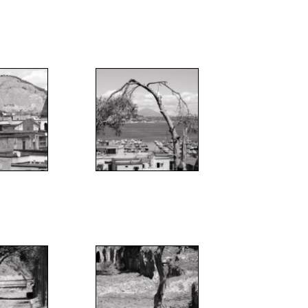
;
";
;
";