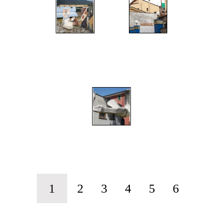
";
";
";
1
2
3
4
5
6